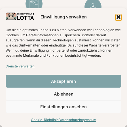
Einwilligung verwalten
Boxspringbett
Kleiderschrank
(180x200cm)
Um dir ein optimales Erlebnis zu bieten, verwenden wir Technologien wie
Cookies, um Geräteinformationen zu speichern und/oder darauf
zuzugreifen. Wenn du diesen Technologien zustimmst, können wir Daten
wie das Surfverhalten oder eindeutige IDs auf dieser Website verarbeiten.
Wenn du deine Einwilligung nicht erteilst oder zurückziehst, können
Smart-TV
Nachttische
bestimmte Merkmale und Funktionen beeinträchtigt werden.
Dienste verwalten
Akzeptieren
Lampen m. USB
Zugang zur Dachterrasse
Ablehnen
Einstellungen ansehen
Verdunkelung (Plissees)
Cookie-Richtlinie
Datenschutz
Impressum