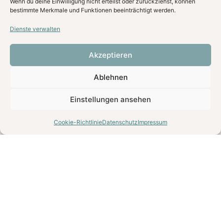
Wenn du deine Einwilligung nicht erteilst oder zurückziehst, können
bestimmte Merkmale und Funktionen beeinträchtigt werden.
Dienste verwalten
Akzeptieren
Ablehnen
Einstellungen ansehen
Cookie-Richtlinie
Datenschutz
Impressum
Für wen eignet sich der Ausflug?
Familien mit Kindern, insbesondere im
Kindergarten- und Grundschulalter