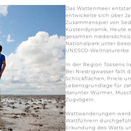
Das Wattenmeer entstand
entwickelte sich über J
Zusammenspiel von Sed
Küstendynamik. Heute er
gesamten niedersächsis
Nationalpark unter beson
UNESCO-Weltnaturerbe 
In der Region Tossens li
Bei Niedrigwasser fällt
Schlickflächen, Priele u
Lebensgrundlage für zah
darunter Würmer, Musch
Zugvögeln.
Wattwanderungen werde
Wattführern durchgeführ
Erkundung des Watts un